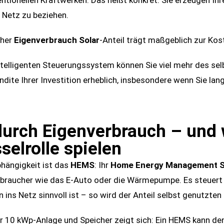
ventionellen Kraftwerken. Das heißt konkret: Sie erzeugen Ih
 Netz zu beziehen.
oher
Eigenverbrauch Solar
-Anteil trägt maßgeblich zur Ko
telligenten Steuerungssystem können Sie viel mehr des se
dite Ihrer Investition erheblich, insbesondere wenn Sie lang
durch Eigenverbrauch – un
selrolle spielen
bhängigkeit ist das
HEMS
: Ihr
Home Energy Management 
erbraucher wie das E-Auto oder die Wärmepumpe. Es steuert 
 ins Netz sinnvoll ist – so wird der Anteil selbst genutzte
er 10 kWp-Anlage und Speicher zeigt sich: Ein HEMS kann d