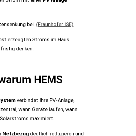
ren Strom mit einer
PV Anlage
stensenkung bei.
(Fraunhofer ISE)
lbst erzeugten Stroms im Haus
fristig denken.
d warum HEMS
System
verbindet Ihre PV-Anlage,
zentral, wann Geräte laufen, wann
n Solarstroms maximiert.
en
Netzbezug
deutlich reduzieren und